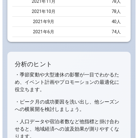
2021
年
11
月
78
人
2021
年
10
月
78
人
2021
年
9
月
40
人
2021
年
6
月
74
人
分析のヒント
・季節変動や大型連休の影響が一目でわかるた
め、イベント計画やプロモーションの最適化に
役立ちます。
・ピーク月の成功要因を洗い出し、他シーズン
への横展開を検討しましょう。
・人口データや宿泊者数など他指標と掛け合わ
せると、地域経済への波及効果が測りやすくな
ります。