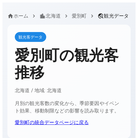
ホーム
北海道
愛別町
観光データ
観光客データ
愛別町
の観光客
推移
北海道
/ 地域:
北海道
月別の観光客数の変化から、季節要因やイベン
ト効果、移動制限などの影響を読み取ります。
愛別町
の統合データページに戻る