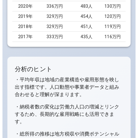
2020
年
336万円
483
人
130万円
2019
年
329万円
454
人
120万円
2018
年
329万円
451
人
119万円
2017
年
333万円
435
人
116万円
分析のヒント
・平均年収は地域の産業構造や雇用形態を映し
出す指標です。人口動態や事業者データと組み
合わせると理解が深まります。
・納税者数の変化は労働力人口の増減とリンク
するため、長期的な雇用戦略にも活用できま
す。
・総所得の推移は地方税収や消費ポテンシャル