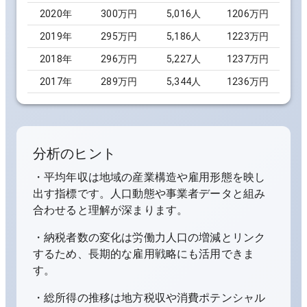
2020
年
300万円
5,016
人
1206万円
2019
年
295万円
5,186
人
1223万円
2018
年
296万円
5,227
人
1237万円
2017
年
289万円
5,344
人
1236万円
分析のヒント
・平均年収は地域の産業構造や雇用形態を映し
出す指標です。人口動態や事業者データと組み
合わせると理解が深まります。
・納税者数の変化は労働力人口の増減とリンク
するため、長期的な雇用戦略にも活用できま
す。
・総所得の推移は地方税収や消費ポテンシャル