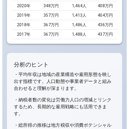
2020
年
348万円
1,464
人
408万円
2019
年
357万円
1,413
人
404万円
2018
年
367万円
1,486
人
436万円
2017
年
367万円
1,488
人
437万円
分析のヒント
・平均年収は地域の産業構造や雇用形態を映し
出す指標です。人口動態や事業者データと組み
合わせると理解が深まります。
・納税者数の変化は労働力人口の増減とリンク
するため、長期的な雇用戦略にも活用できま
す。
・総所得の推移は地方税収や消費ポテンシャル