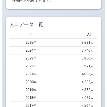
減傾向を把握できます。
人口データ一覧
年
人口
2025
年
3,681
人
2024
年
3,746
人
2023
年
3,860
人
2022
年
3,971
人
2021
年
4,096
人
2020
年
4,232
人
2019
年
4,352
人
2018
年
4,469
人
2017
年
4,564
人