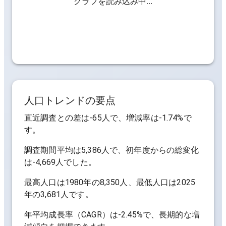
グラフを読み込み中...
人口トレンドの要点
直近調査との差は
-65人
で、増減率は
-1.74%
で
す。
調査期間平均は
5,386人
で、初年度からの総変化
は
-4,669人
でした。
最高人口は
1980年の8,350人
、最低人口は
2025
年の3,681人
です。
年平均成長率（CAGR）は
-2.45%
で、長期的な増