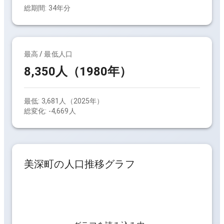
総期間:
34
年分
最高 / 最低人口
8,350人（1980年）
最低:
3,681人（2025年）
総変化:
-4,669人
美深町
の人口推移グラフ