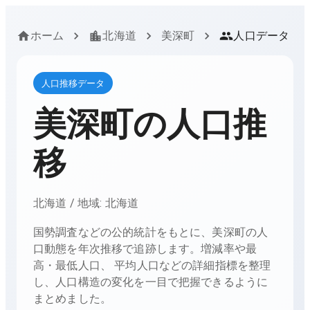
ホーム
北海道
美深町
人口データ
人口推移データ
美深町
の人口推
移
北海道
/ 地域:
北海道
国勢調査などの公的統計をもとに、
美深町
の人
口動態を年次推移で追跡します。増減率や最
高・最低人口、 平均人口などの詳細指標を整理
し、人口構造の変化を一目で把握できるように
まとめました。