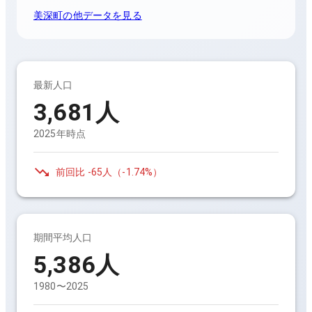
美深町
の他データを見る
最新人口
3,681
人
2025年時点
前回比
-65人
（
-1.74%
）
期間平均人口
5,386
人
1980〜2025