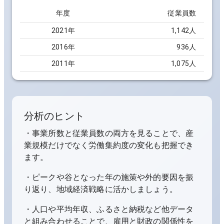
年度
従業員数
2021
年
1,142人
2016
年
936人
2011
年
1,075人
分析のヒント
・事業所数と従業員数の両方を見ることで、産
業規模だけでなく労働集約度の変化も把握でき
ます。
・ピークや谷となった年の施策や外的要因を振
り返り、地域経済戦略に活かしましょう。
・人口や平均年収、ふるさと納税など他データ
と組み合わせることで、雇用と財政の関係性を