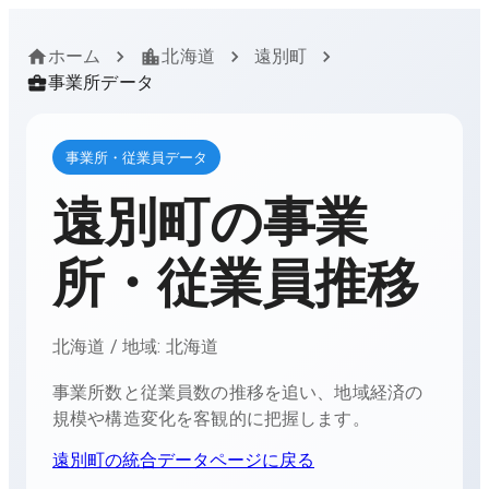
ホーム
北海道
遠別町
事業所データ
事業所・従業員データ
遠別町
の事業
所・従業員推移
北海道
/ 地域:
北海道
事業所数と従業員数の推移を追い、地域経済の
規模や構造変化を客観的に把握します。
遠別町
の統合データページに戻る