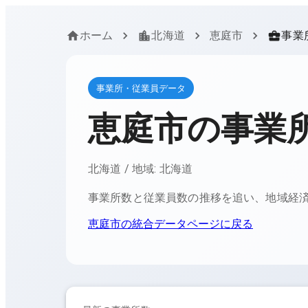
ホーム
北海道
恵庭市
事業
事業所・従業員データ
恵庭市
の事業
北海道
/ 地域:
北海道
事業所数と従業員数の推移を追い、地域経
恵庭市
の統合データページに戻る