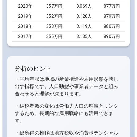
2020
年
357万円
3,069
人
877万円
2019
年
352万円
3,120
人
879万円
2018
年
353万円
3,119
人
880万円
2017
年
355万円
3,135
人
890万円
分析のヒント
・平均年収は地域の産業構造や雇用形態を映し
出す指標です。人口動態や事業者データと組み
合わせると理解が深まります。
・納税者数の変化は労働力人口の増減とリンク
するため、長期的な雇用戦略にも活用できま
す。
・総所得の推移は地方税収や消費ポテンシャル