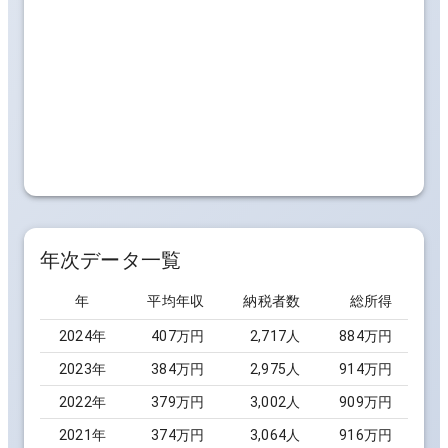
年次データ一覧
年
平均年収
納税者数
総所得
2024
年
407万円
2,717
人
884万円
2023
年
384万円
2,975
人
914万円
2022
年
379万円
3,002
人
909万円
2021
年
374万円
3,064
人
916万円