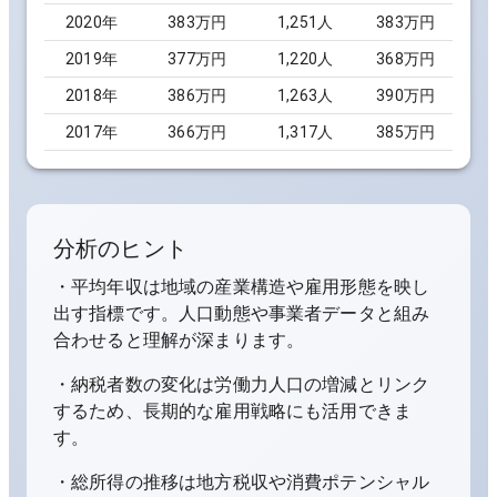
2020
年
383万円
1,251
人
383万円
2019
年
377万円
1,220
人
368万円
2018
年
386万円
1,263
人
390万円
2017
年
366万円
1,317
人
385万円
分析のヒント
・平均年収は地域の産業構造や雇用形態を映し
出す指標です。人口動態や事業者データと組み
合わせると理解が深まります。
・納税者数の変化は労働力人口の増減とリンク
するため、長期的な雇用戦略にも活用できま
す。
・総所得の推移は地方税収や消費ポテンシャル