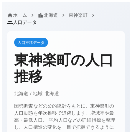
ホーム
北海道
東神楽町
人口データ
人口推移データ
東神楽町
の人口
推移
北海道
/ 地域:
北海道
国勢調査などの公的統計をもとに、
東神楽町
の
人口動態を年次推移で追跡します。増減率や最
高・最低人口、 平均人口などの詳細指標を整理
し、人口構造の変化を一目で把握できるように