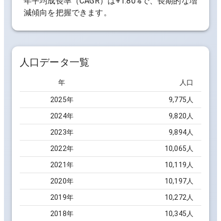
年平均成長率（CAGR）は
+1.80%
で、長期的な増
減傾向を把握できます。
人口データ一覧
年
人口
2025
年
9,775
人
2024
年
9,820
人
2023
年
9,894
人
2022
年
10,065
人
2021
年
10,119
人
2020
年
10,197
人
2019
年
10,272
人
2018
年
10,345
人