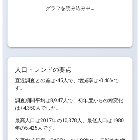
グラフを読み込み中...
人口トレンドの要点
直近調査との差は
-45人
で、増減率は
-0.46%
で
す。
調査期間平均は
8,947人
で、初年度からの総変化
は
+4,350人
でした。
最高人口は
2017年の10,378人
、最低人口は
1980
年の5,425人
です。