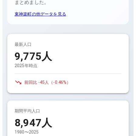
まとめました。
東神楽町
の他データを見る
最新人口
9,775
人
2025年時点
前回比
-45人
（
-0.46%
）
期間平均人口
8,947
人
1980〜2025