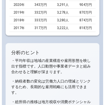
2020
年
343万円
3,291
人
904万円
2019
年
332万円
3,278
人
870万円
2018
年
333万円
3,280
人
874万円
2017
年
317万円
3,222
人
818万円
分析のヒント
・平均年収は地域の産業構造や雇用形態を映し
出す指標です。人口動態や事業者データと組み
合わせると理解が深まります。
・納税者数の変化は労働力人口の増減とリンク
するため、長期的な雇用戦略にも活用できま
す。
・総所得の推移は地方税収や消費ポテンシャル