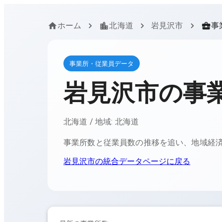
ホーム
北海道
岩見沢市
事
事業所・従業員データ
岩見沢市
の事
北海道
/ 地域:
北海道
事業所数と従業員数の推移を追い、地域経
岩見沢市
の統合データページに戻る