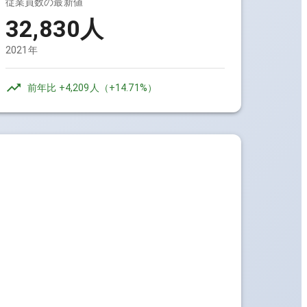
従業員数の最新値
32,830人
2021年
前年比
+4,209人
（
+14.71%
）