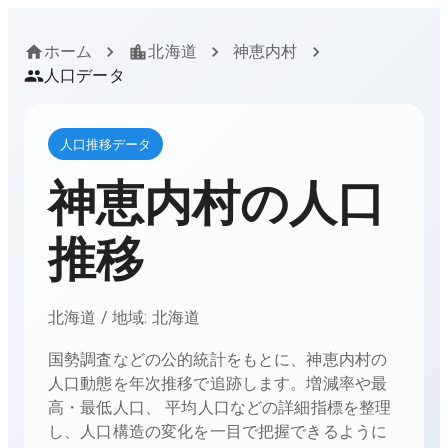
ホーム
北海道
神恵内村
人口データ
人口推移データ
神恵内村
の人口
推移
北海道
/ 地域:
北海道
国勢調査などの公的統計をもとに、
神恵内村
の
人口動態を年次推移で追跡します。増減率や最
高・最低人口、 平均人口などの詳細指標を整理
し、人口構造の変化を一目で把握できるように