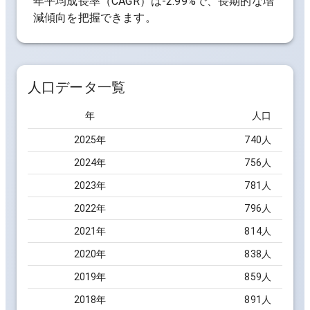
年平均成長率（CAGR）は
-2.99%
で、長期的な増
減傾向を把握できます。
人口データ一覧
年
人口
2025
年
740
人
2024
年
756
人
2023
年
781
人
2022
年
796
人
2021
年
814
人
2020
年
838
人
2019
年
859
人
2018
年
891
人