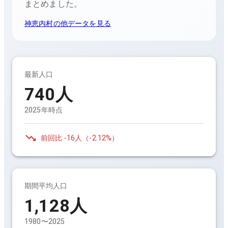
まとめました。
神恵内村
の他データを見る
最新人口
740
人
2025年時点
前回比
-16人
（
-2.12%
）
期間平均人口
1,128
人
1980〜2025