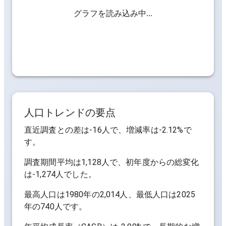
グラフを読み込み中...
人口トレンドの要点
直近調査との差は
-16人
で、増減率は
-2.12%
で
す。
調査期間平均は
1,128人
で、初年度からの総変化
は
-1,274人
でした。
最高人口は
1980年の2,014人
、最低人口は
2025
年の740人
です。