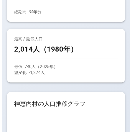
総期間:
34
年分
最高 / 最低人口
2,014人（1980年）
最低:
740人（2025年）
総変化:
-1,274人
神恵内村
の人口推移グラフ