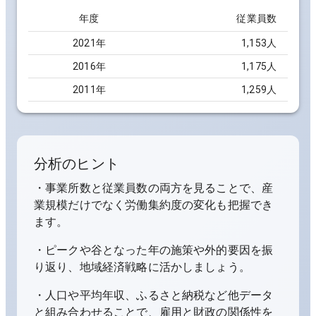
年度
従業員数
2021
年
1,153人
2016
年
1,175人
2011
年
1,259人
分析のヒント
・事業所数と従業員数の両方を見ることで、産
業規模だけでなく労働集約度の変化も把握でき
ます。
・ピークや谷となった年の施策や外的要因を振
り返り、地域経済戦略に活かしましょう。
・人口や平均年収、ふるさと納税など他データ
と組み合わせることで、雇用と財政の関係性を