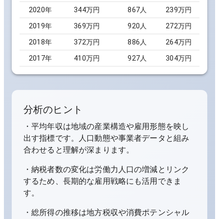
2020
年
344万円
867
人
239万円
2019
年
369万円
920
人
272万円
2018
年
372万円
886
人
264万円
2017
年
410万円
927
人
304万円
分析のヒント
・平均年収は地域の産業構造や雇用形態を映し
出す指標です。人口動態や事業者データと組み
合わせると理解が深まります。
・納税者数の変化は労働力人口の増減とリンク
するため、長期的な雇用戦略にも活用できま
す。
・総所得の推移は地方税収や消費ポテンシャル