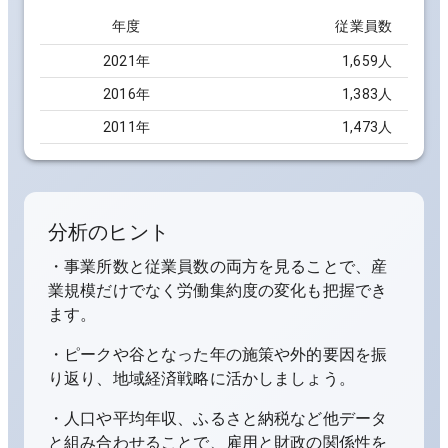
年度
従業員数
2021
年
1,659人
2016
年
1,383人
2011
年
1,473人
分析のヒント
・事業所数と従業員数の両方を見ることで、産
業規模だけでなく労働集約度の変化も把握でき
ます。
・ピークや谷となった年の施策や外的要因を振
り返り、地域経済戦略に活かしましょう。
・人口や平均年収、ふるさと納税など他データ
と組み合わせることで、雇用と財政の関係性を