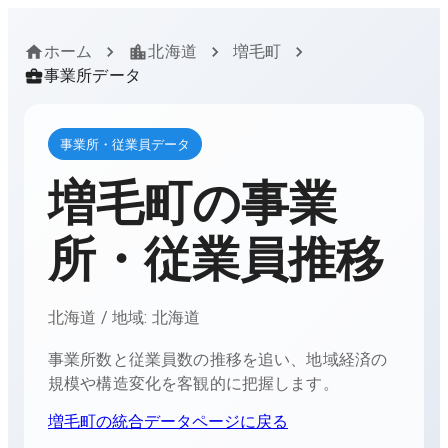
ホーム
北海道
増毛町
事業所データ
事業所・従業員データ
増毛町
の事業
所・従業員推移
北海道
/ 地域:
北海道
事業所数と従業員数の推移を追い、地域経済の
規模や構造変化を客観的に把握します。
増毛町
の統合データページに戻る