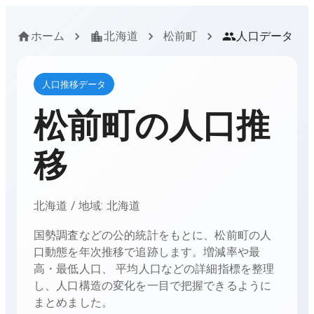
ホーム
北海道
松前町
人口データ
人口推移データ
松前町
の人口推
移
北海道
/ 地域:
北海道
国勢調査などの公的統計をもとに、
松前町
の人
口動態を年次推移で追跡します。増減率や最
高・最低人口、 平均人口などの詳細指標を整理
し、人口構造の変化を一目で把握できるように
まとめました。