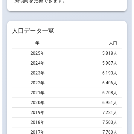
減傾向を把握できます。
人口データ一覧
年
人口
2025
年
5,818
人
2024
年
5,987
人
2023
年
6,193
人
2022
年
6,406
人
2021
年
6,708
人
2020
年
6,951
人
2019
年
7,221
人
2018
年
7,503
人
2017
年
7,760
人