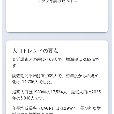
グラフを読み込み中...
人口トレンドの要点
直近調査との差は
-169人
で、増減率は
-2.82%
で
す。
調査期間平均は
10,039人
で、初年度からの総変
化は
-11,706人
でした。
最高人口は
1980年の17,524人
、最低人口は
2025
年の5,818人
です。
年平均成長率（CAGR）は
-3.29%
で、長期的な増