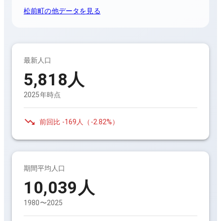
松前町
の他データを見る
最新人口
5,818
人
2025年時点
前回比
-169人
（
-2.82%
）
期間平均人口
10,039
人
1980〜2025