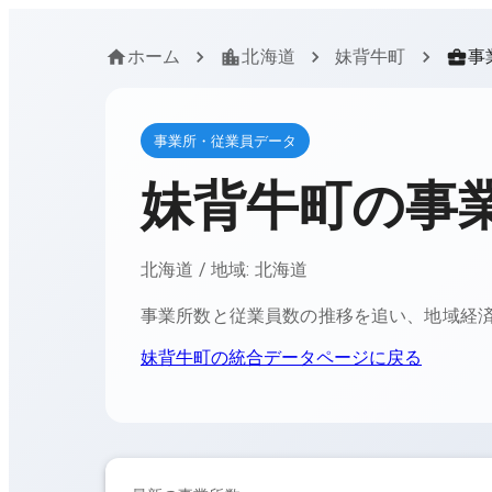
ホーム
北海道
妹背牛町
事
事業所・従業員データ
妹背牛町
の事
北海道
/ 地域:
北海道
事業所数と従業員数の推移を追い、地域経
妹背牛町
の統合データページに戻る