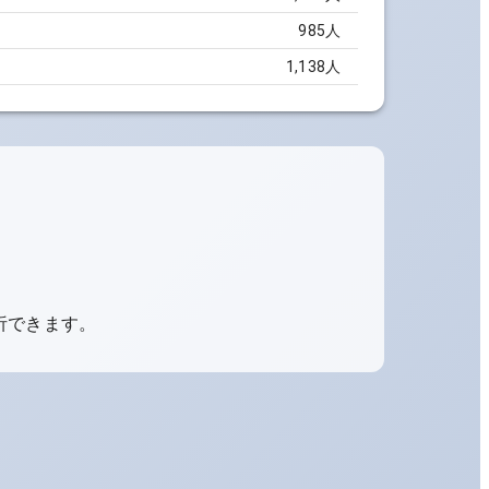
985人
1,138人
析できます。