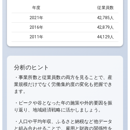
年度
従業員数
2021
年
42,785人
2016
年
42,879人
2011
年
44,129人
分析のヒント
・事業所数と従業員数の両方を見ることで、産
業規模だけでなく労働集約度の変化も把握でき
ます。
・ピークや谷となった年の施策や外的要因を振
り返り、地域経済戦略に活かしましょう。
・人口や平均年収、ふるさと納税など他データ
と組み合わせることで、雇用と財政の関係性を