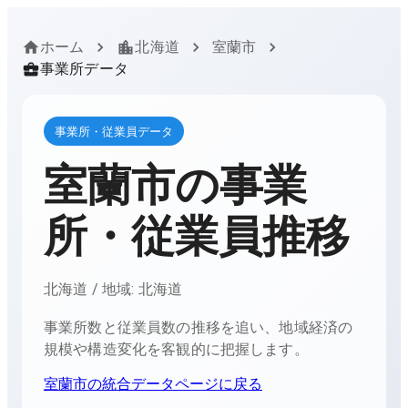
ホーム
北海道
室蘭市
事業所データ
事業所・従業員データ
室蘭市
の事業
所・従業員推移
北海道
/ 地域:
北海道
事業所数と従業員数の推移を追い、地域経済の
規模や構造変化を客観的に把握します。
室蘭市
の統合データページに戻る