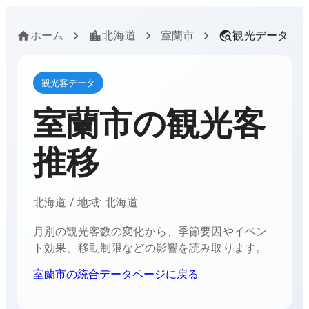
ホーム
北海道
室蘭市
観光データ
観光客データ
室蘭市
の観光客
推移
北海道
/ 地域:
北海道
月別の観光客数の変化から、季節要因やイベン
ト効果、移動制限などの影響を読み取ります。
室蘭市
の統合データページに戻る