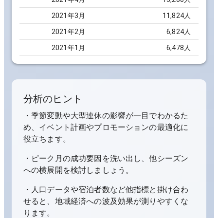
2021
年
3
月
11,824
人
2021
年
2
月
6,824
人
2021
年
1
月
6,478
人
分析のヒント
・季節変動や大型連休の影響が一目でわかるた
め、イベント計画やプロモーションの最適化に
役立ちます。
・ピーク月の成功要因を洗い出し、他シーズン
への横展開を検討しましょう。
・人口データや宿泊者数など他指標と掛け合わ
せると、地域経済への波及効果が測りやすくな
ります。