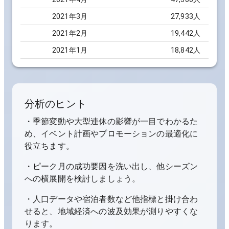
2021
年
3
月
27,933
人
2021
年
2
月
19,442
人
2021
年
1
月
18,842
人
分析のヒント
・季節変動や大型連休の影響が一目でわかるた
め、イベント計画やプロモーションの最適化に
役立ちます。
・ピーク月の成功要因を洗い出し、他シーズン
への横展開を検討しましょう。
・人口データや宿泊者数など他指標と掛け合わ
せると、地域経済への波及効果が測りやすくな
ります。