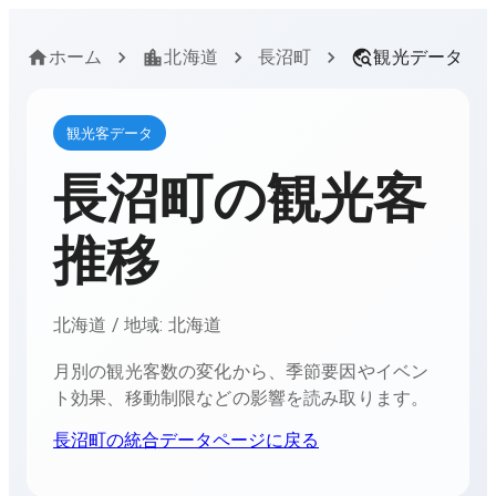
ホーム
北海道
長沼町
観光データ
観光客データ
長沼町
の観光客
推移
北海道
/ 地域:
北海道
月別の観光客数の変化から、季節要因やイベン
ト効果、移動制限などの影響を読み取ります。
長沼町
の統合データページに戻る