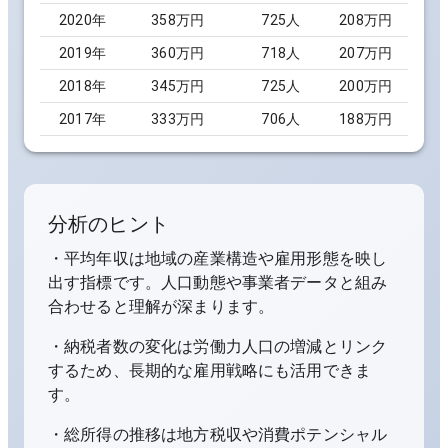
2020
年
358万円
725
人
208万円
2019
年
360万円
718
人
207万円
2018
年
345万円
725
人
200万円
2017
年
333万円
706
人
188万円
分析のヒント
・平均年収は地域の産業構造や雇用形態を映し
出す指標です。人口動態や事業者データと組み
合わせると理解が深まります。
・納税者数の変化は労働力人口の増減とリンク
するため、長期的な雇用戦略にも活用できま
す。
・総所得の推移は地方税収や消費ポテンシャル