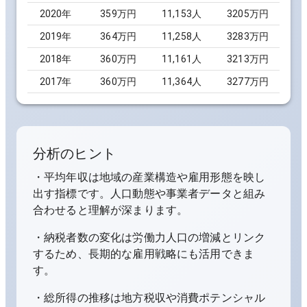
2020
年
359万円
11,153
人
3205万円
2019
年
364万円
11,258
人
3283万円
2018
年
360万円
11,161
人
3213万円
2017
年
360万円
11,364
人
3277万円
分析のヒント
・平均年収は地域の産業構造や雇用形態を映し
出す指標です。人口動態や事業者データと組み
合わせると理解が深まります。
・納税者数の変化は労働力人口の増減とリンク
するため、長期的な雇用戦略にも活用できま
す。
・総所得の推移は地方税収や消費ポテンシャル