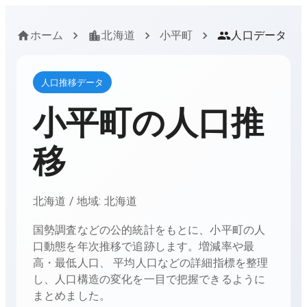
ホーム
北海道
小平町
人口データ
人口推移データ
小平町
の人口推
移
北海道
/ 地域:
北海道
国勢調査などの公的統計をもとに、
小平町
の人
口動態を年次推移で追跡します。増減率や最
高・最低人口、 平均人口などの詳細指標を整理
し、人口構造の変化を一目で把握できるように
まとめました。