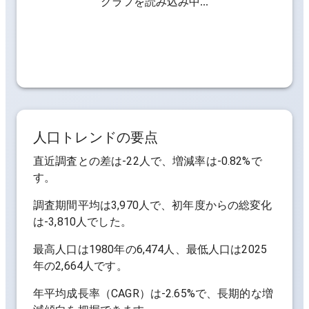
グラフを読み込み中...
人口トレンドの要点
直近調査との差は
-22人
で、増減率は
-0.82%
で
す。
調査期間平均は
3,970人
で、初年度からの総変化
は
-3,810人
でした。
最高人口は
1980年の6,474人
、最低人口は
2025
年の2,664人
です。
年平均成長率（CAGR）は
-2.65%
で、長期的な増