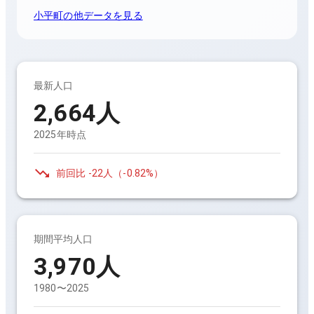
小平町
の他データを見る
最新人口
2,664
人
2025年時点
前回比
-22人
（
-0.82%
）
期間平均人口
3,970
人
1980〜2025