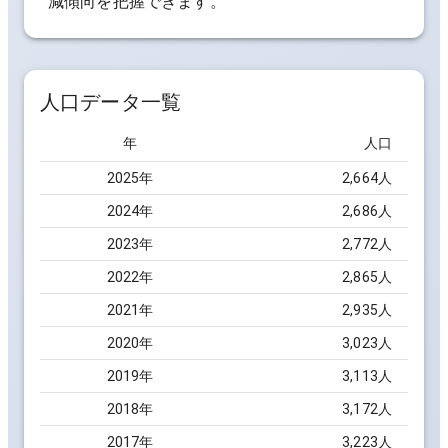
減傾向を把握できます。
人口データ一覧
年
人口
2025
年
2,664
人
2024
年
2,686
人
2023
年
2,772
人
2022
年
2,865
人
2021
年
2,935
人
2020
年
3,023
人
2019
年
3,113
人
2018
年
3,172
人
2017
年
3,223
人