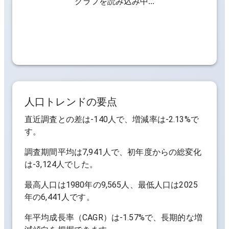
グラフを読み込み中...
人口トレンドの要点
直近調査との差は
-140人
で、増減率は
-2.13%
で
す。
調査期間平均は
7,941人
で、初年度からの総変化
は
-3,124人
でした。
最高人口は
1980年の9,565人
、最低人口は
2025
年の6,441人
です。
年平均成長率（CAGR）は
-1.57%
で、長期的な増