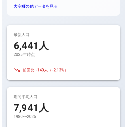
大空町
の他データを見る
最新人口
6,441
人
2025年時点
前回比
-140人
（
-2.13%
）
期間平均人口
7,941
人
1980〜2025