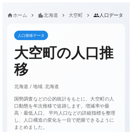
ホーム
北海道
大空町
人口データ
人口推移データ
大空町
の人口推
移
北海道
/ 地域:
北海道
国勢調査などの公的統計をもとに、
大空町
の人
口動態を年次推移で追跡します。増減率や最
高・最低人口、 平均人口などの詳細指標を整理
し、人口構造の変化を一目で把握できるように
まとめました。