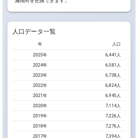
減傾向を把握できます。
人口データ一覧
年
人口
2025
年
6,441
人
2024
年
6,581
人
2023
年
6,738
人
2022
年
6,824
人
2021
年
6,945
人
2020
年
7,114
人
2019
年
7,226
人
2018
年
7,276
人
2017
年
7,394
人