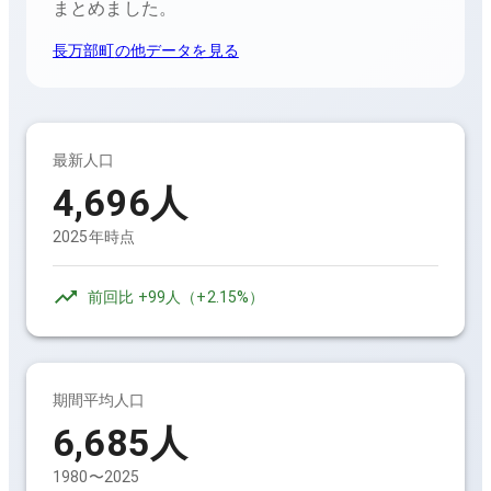
まとめました。
長万部町
の他データを見る
最新人口
4,696
人
2025年時点
前回比
+99人
（
+2.15%
）
期間平均人口
6,685
人
1980〜2025