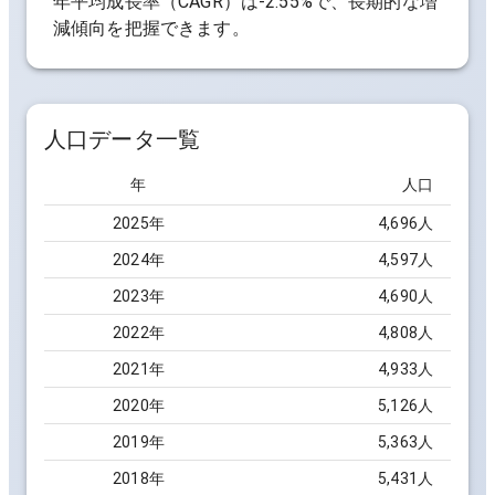
年平均成長率（CAGR）は
-2.55%
で、長期的な増
減傾向を把握できます。
人口データ一覧
年
人口
2025
年
4,696
人
2024
年
4,597
人
2023
年
4,690
人
2022
年
4,808
人
2021
年
4,933
人
2020
年
5,126
人
2019
年
5,363
人
2018
年
5,431
人