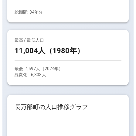
総期間:
34
年分
最高 / 最低人口
11,004人（1980年）
最低:
4,597人（2024年）
総変化:
-6,308人
長万部町
の人口推移グラフ