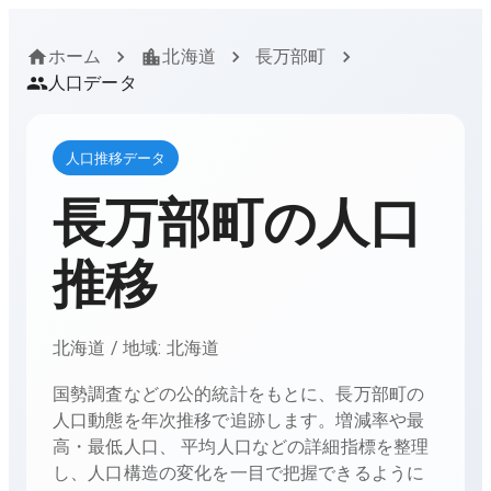
ホーム
北海道
長万部町
人口データ
人口推移データ
長万部町
の人口
推移
北海道
/ 地域:
北海道
国勢調査などの公的統計をもとに、
長万部町
の
人口動態を年次推移で追跡します。増減率や最
高・最低人口、 平均人口などの詳細指標を整理
し、人口構造の変化を一目で把握できるように