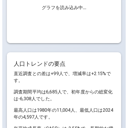
グラフを読み込み中...
人口トレンドの要点
直近調査との差は
+99人
で、増減率は
+2.15%
で
す。
調査期間平均は
6,685人
で、初年度からの総変化
は
-6,308人
でした。
最高人口は
1980年の11,004人
、最低人口は
2024
年の4,597人
です。