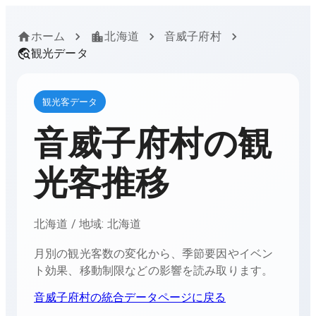
ホーム
北海道
音威子府村
観光データ
観光客データ
音威子府村
の観
光客推移
北海道
/ 地域:
北海道
月別の観光客数の変化から、季節要因やイベン
ト効果、移動制限などの影響を読み取ります。
音威子府村
の統合データページに戻る