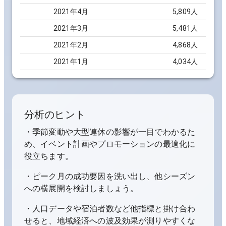
2021
年
4
月
5,809
人
2021
年
3
月
5,481
人
2021
年
2
月
4,868
人
2021
年
1
月
4,034
人
分析のヒント
・季節変動や大型連休の影響が一目でわかるた
め、イベント計画やプロモーションの最適化に
役立ちます。
・ピーク月の成功要因を洗い出し、他シーズン
への横展開を検討しましょう。
・人口データや宿泊者数など他指標と掛け合わ
せると、地域経済への波及効果が測りやすくな