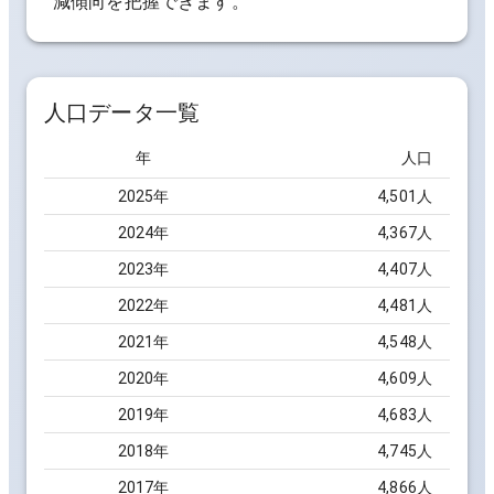
減傾向を把握できます。
人口データ一覧
年
人口
2025
年
4,501
人
2024
年
4,367
人
2023
年
4,407
人
2022
年
4,481
人
2021
年
4,548
人
2020
年
4,609
人
2019
年
4,683
人
2018
年
4,745
人
2017
年
4,866
人