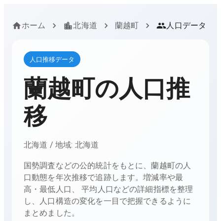
ホーム
北海道
蘭越町
人口データ
人口推移データ
蘭越町
の人口推
移
北海道
/ 地域:
北海道
国勢調査などの公的統計をもとに、
蘭越町
の人
口動態を年次推移で追跡します。増減率や最
高・最低人口、 平均人口などの詳細指標を整理
し、人口構造の変化を一目で把握できるように
まとめました。