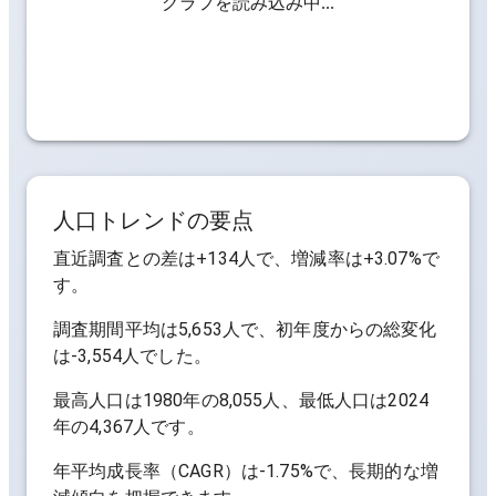
グラフを読み込み中...
人口トレンドの要点
直近調査との差は
+134人
で、増減率は
+3.07%
で
す。
調査期間平均は
5,653人
で、初年度からの総変化
は
-3,554人
でした。
最高人口は
1980年の8,055人
、最低人口は
2024
年の4,367人
です。
年平均成長率（CAGR）は
-1.75%
で、長期的な増