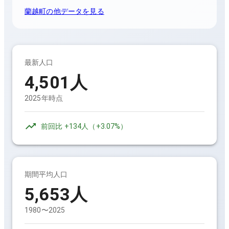
蘭越町
の他データを見る
最新人口
4,501
人
2025年時点
前回比
+134人
（
+3.07%
）
期間平均人口
5,653
人
1980〜2025