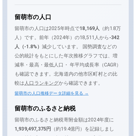
留萌市
の人口
留萌市
の人口は
2025年時点で
18,169
人
（
約1.8万
人
）です。
前年（
2024
年）の
18,511
人から
-342
人（
-1.8
%）
減少
しています。
国勢調査などの
公的統計をもとにした年次推移グラフでは、増
減率・最高・最低人口・ 年平均成長率（CAGR）
も確認できます。
北海道内の他市区町村との比
較は
人口ランキング
から確認できます。
留萌市
の人口推移データ詳細を見る →
留萌市
のふるさと納税
留萌市
のふるさと納税寄附金額は
2024
年度に
1,939,497,375
円
（
約19.4億円
）を記録しまし