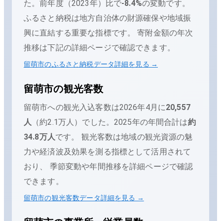
た。
前年度（
2023
年）比で
-8.4
%
の変動です。
ふるさと納税は地方自治体の財源確保や地域振
興に直結する重要な指標です。 寄附金額の年次
推移は下記の詳細ページで確認できます。
留萌市
のふるさと納税データ詳細を見る →
留萌市
の観光客数
留萌市
への観光入込客数は
2026年4月
に
20,557
人
（
約2.1万人
）でした。
2025
年の年間合計は
約
34.8万人
です。
観光客数は地域の観光資源の魅
力や経済波及効果を測る指標として活用されて
おり、 季節変動や年間推移を詳細ページで確認
できます。
留萌市
の観光客数データ詳細を見る →