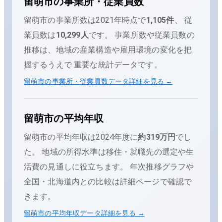
留萌市
の事業所・従業員数
留萌市
の事業所数は
2021
年時点で
1,105
件
、 従
業員数は
10,299
人
です。 事業所数や従業員数の
推移は、地域の産業構造や雇用環境の変化を把
握するうえで 重要な統計データです。
留萌市
の事業所・従業員数データ詳細を見る →
留萌市
の平均年収
留萌市
の平均年収は
2024
年度に
約319万円
でし
た。
地域の所得水準は移住・就職先の選定や生
活費の見通しに役立ちます。 年次推移グラフや
全国・
北海道
内との比較は詳細ページで確認で
きます。
留萌市
の平均年収データ詳細を見る →