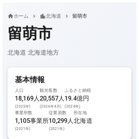
ホーム
北海道
留萌市
留萌市
北海道
北海道
地方
基本情報
人口
観光客数
ふるさと納税
18,169人
20,557
人
19.4億円
(
2025
年)
(
2026年4月
)
(
2024
年)
事業所数
従業員数
所在地
1,105
事業所
10,299
人
北海道
(
2021
年)
(
2021
年)