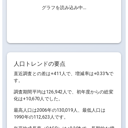
グラフを読み込み中...
人口トレンドの要点
直近調査との差は
+411人
で、増減率は
+0.33%
で
す。
調査期間平均は
126,942人
で、初年度からの総変
化は
+10,670人
でした。
最高人口は
2006年の130,019人
、最低人口は
1990年の112,623人
です。