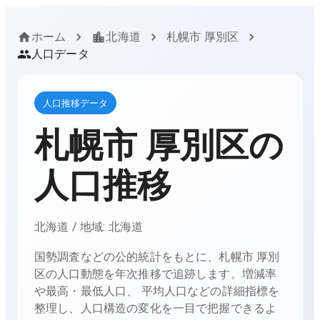
ホーム
北海道
札幌市 厚別区
人口データ
人口推移データ
札幌市 厚別区
の
人口推移
北海道
/ 地域:
北海道
国勢調査などの公的統計をもとに、
札幌市 厚別
区
の人口動態を年次推移で追跡します。増減率
や最高・最低人口、 平均人口などの詳細指標を
整理し、人口構造の変化を一目で把握できるよ