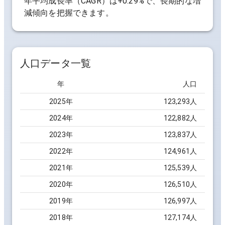
年平均成長率（CAGR）は
+0.29%
で、長期的な増
減傾向を把握できます。
人口データ一覧
年
人口
2025
年
123,293
人
2024
年
122,882
人
2023
年
123,837
人
2022
年
124,961
人
2021
年
125,539
人
2020
年
126,510
人
2019
年
126,997
人
2018
年
127,174
人