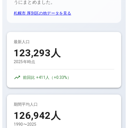
うにまとめました。
札幌市 厚別区
の他データを見る
最新人口
123,293
人
2025年時点
前回比
+411人
（
+0.33%
）
期間平均人口
126,942
人
1990〜2025