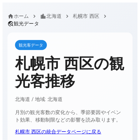
ホーム
北海道
札幌市 西区
観光データ
観光客データ
札幌市 西区
の観
光客推移
北海道
/ 地域:
北海道
月別の観光客数の変化から、季節要因やイベン
ト効果、移動制限などの影響を読み取ります。
札幌市 西区
の統合データページに戻る