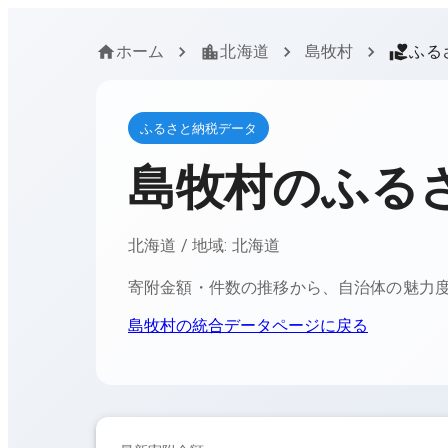
ホーム
北海道
島牧村
ふる
ふるさと納税データ
島牧村
のふる
北海道
/ 地域:
北海道
寄附金額・件数の推移から、自治体の魅力
島牧村
の統合データページに戻る