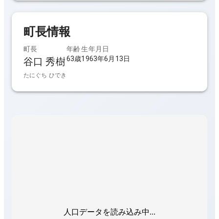
町長
情報
町長
年齢
生年月日
63歳
1963年6月13日
谷口 秀樹
たにぐち ひでき
人口データを読み込み中...