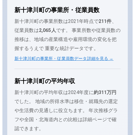
新十津川町
の事業所・従業員数
新十津川町
の事業所数は
2021
年時点で
211
件
、
従業員数は
2,065
人
です。 事業所数や従業員数の
推移は、地域の産業構造や雇用環境の変化を把
握するうえで 重要な統計データです。
新十津川町
の事業所・従業員数データ詳細を見る →
新十津川町
の平均年収
新十津川町
の平均年収は
2024
年度に
約311万円
でした。
地域の所得水準は移住・就職先の選定
や生活費の見通しに役立ちます。 年次推移グラ
フや全国・
北海道
内との比較は詳細ページで確
認できます。