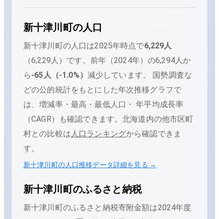
新十津川町
の人口
新十津川町
の人口は
2025年時点で
6,229
人
（
6,229人
）です。
前年（
2024
年）の
6,294
人か
ら
-65
人（
-1.0
%）
減少
しています。
国勢調査な
どの公的統計をもとにした年次推移グラフで
は、増減率・最高・最低人口・ 年平均成長率
（CAGR）も確認できます。
北海道内の他市区町
村との比較は
人口ランキング
から確認できま
す。
新十津川町
の人口推移データ詳細を見る →
新十津川町
のふるさと納税
新十津川町
のふるさと納税寄附金額は
2024
年度