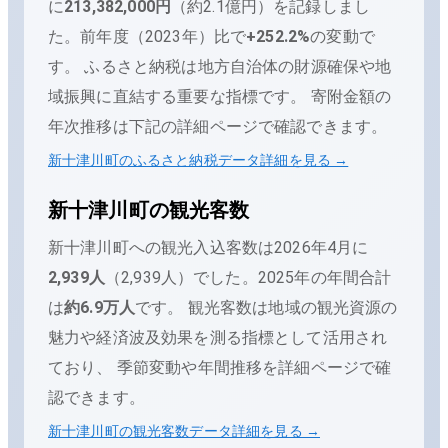
に
213,382,000
円
（
約2.1億円
）を記録しまし
た。
前年度（
2023
年）比で
+
252.2
%
の変動で
す。
ふるさと納税は地方自治体の財源確保や地
域振興に直結する重要な指標です。 寄附金額の
年次推移は下記の詳細ページで確認できます。
新十津川町
のふるさと納税データ詳細を見る →
新十津川町
の観光客数
新十津川町
への観光入込客数は
2026年4月
に
2,939
人
（
2,939人
）でした。
2025
年の年間合計
は
約6.9万人
です。
観光客数は地域の観光資源の
魅力や経済波及効果を測る指標として活用され
ており、 季節変動や年間推移を詳細ページで確
認できます。
新十津川町
の観光客数データ詳細を見る →