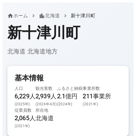
ホーム
北海道
新十津川町
新十津川町
北海道
北海道
地方
基本情報
人口
観光客数
ふるさと納税
事業所数
6,229人
2,939
人
2.1億円
211
事業所
(
2025
年)
(
2026年4月
)
(
2024
年)
(
2021
年)
従業員数
所在地
2,065
人
北海道
(
2021
年)