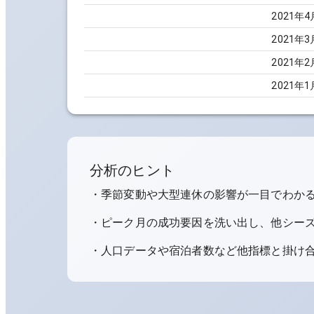
2021
年
4
2021
年
3
2021
年
2
2021
年
1
分析のヒント
・季節変動や大型連休の影響が一目でわか
・ピーク月の成功要因を洗い出し、他シー
・人口データや宿泊者数など他指標と掛け