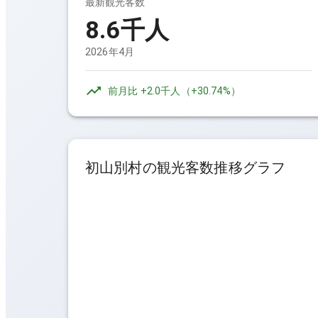
最新観光客数
8.6千人
2026年4月
前月比
+2.0千人
（
+30.74%
）
初山別村
の観光客数推移グラフ