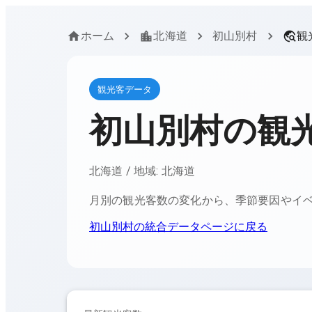
ホーム
北海道
初山別村
観
観光客データ
初山別村
の観
北海道
/ 地域:
北海道
月別の観光客数の変化から、季節要因やイ
初山別村
の統合データページに戻る