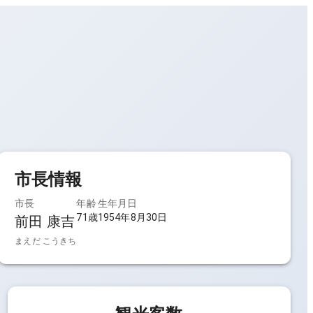
市長
情報
市長
年齢
生年月日
71歳
1954年8月30日
前田 康吉
まえだ こうきち