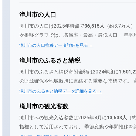
滝川市
の人口
滝川市
の人口は
2025年時点で
36,515
人
（
約3.7万人
）
次推移グラフでは、増減率・最高・最低人口・ 年平均
滝川市
の人口推移データ詳細を見る →
滝川市
のふるさと納税
滝川市
のふるさと納税寄附金額は
2024
年度に
1,501,2
の財源確保や地域振興に直結する重要な指標です。 
滝川市
のふるさと納税データ詳細を見る →
滝川市
の観光客数
滝川市
への観光入込客数は
2026年4月
に
13,633
人
（
約
指標として活用されており、 季節変動や年間推移を