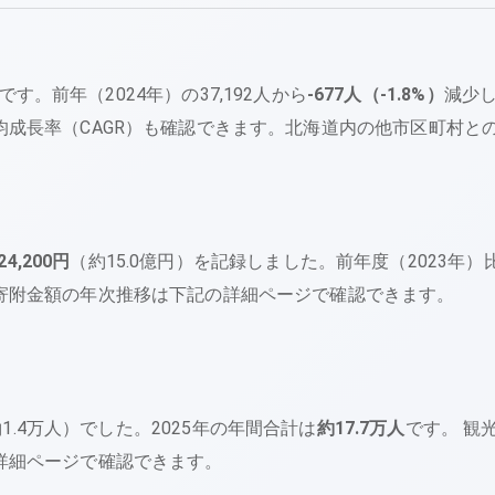
です。
前年（
2024
年）の
37,192
人から
-677
人（
-1.8
%）
減少
成長率（CAGR）も確認できます。
北海道内の他市区町村と
24,200
円
（
約15.0億円
）を記録しました。
前年度（
2023
年）
寄附金額の年次推移は下記の詳細ページで確認できます。
1.4万人
）でした。
2025
年の年間合計は
約17.7万人
です。
観
詳細ページで確認できます。