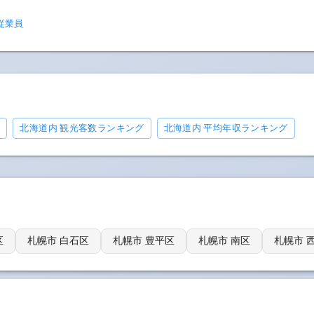
従業員
グ
北海道内 観光客数ランキング
北海道内 平均年収ランキング
区
札幌市 白石区
札幌市 豊平区
札幌市 南区
札幌市 
📊 総務省統計局の国勢調査データに基づく