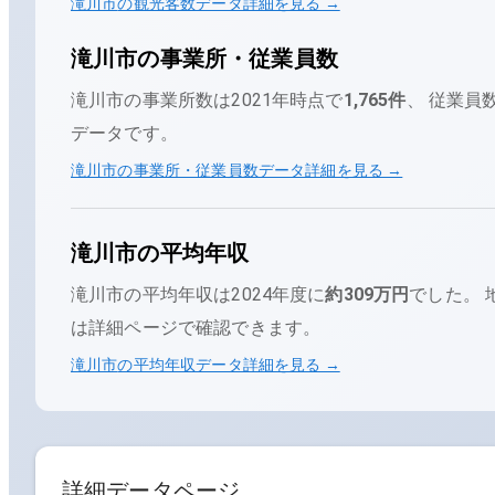
滝川市
の観光客数データ詳細を見る →
滝川市
の事業所・従業員数
滝川市
の事業所数は
2021
年時点で
1,765
件
、 従業員
データです。
滝川市
の事業所・従業員数データ詳細を見る →
滝川市
の平均年収
滝川市
の平均年収は
2024
年度に
約309万円
でした。
は詳細ページで確認できます。
滝川市
の平均年収データ詳細を見る →
詳細データページ