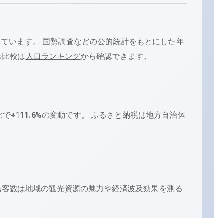
しています。
国勢調査などの公的統計をもとにした年
の比較は
人口ランキング
から確認できます。
比で
+
111.6
%
の変動です。
ふるさと納税は地方自治体
光客数は地域の観光資源の魅力や経済波及効果を測る