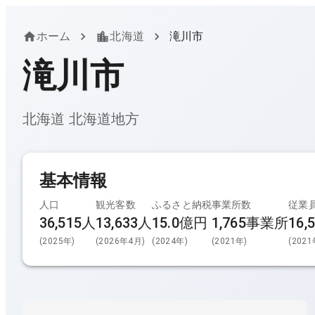
ホーム
北海道
滝川市
滝川市
北海道
北海道
地方
基本情報
人口
観光客数
ふるさと納税
事業所数
従業
36,515人
13,633
人
15.0億円
1,765
事業所
16,
(
2025
年)
(
2026年4月
)
(
2024
年)
(
2021
年)
(
2021