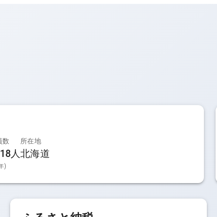
員数
所在地
518
人
北海道
年)