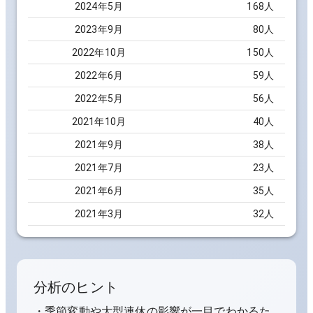
2024
年
5
月
168
人
2023
年
9
月
80
人
2022
年
10
月
150
人
2022
年
6
月
59
人
2022
年
5
月
56
人
2021
年
10
月
40
人
2021
年
9
月
38
人
2021
年
7
月
23
人
2021
年
6
月
35
人
2021
年
3
月
32
人
分析のヒント
・季節変動や大型連休の影響が一目でわかるた