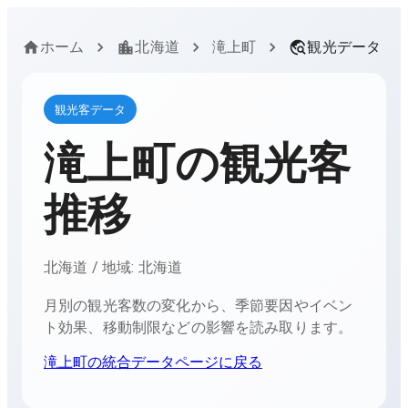
ホーム
北海道
滝上町
観光データ
観光客データ
滝上町
の観光客
推移
北海道
/ 地域:
北海道
月別の観光客数の変化から、季節要因やイベン
ト効果、移動制限などの影響を読み取ります。
滝上町
の統合データページに戻る