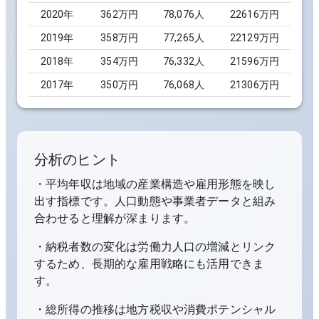
2020
年
362万円
78,076
人
22616万円
2019
年
358万円
77,265
人
22129万円
2018
年
354万円
76,332
人
21596万円
2017
年
350万円
76,068
人
21306万円
分析のヒント
・平均年収は地域の産業構造や雇用形態を映し
出す指標です。人口動態や事業者データと組み
合わせると理解が深まります。
・納税者数の変化は労働力人口の増減とリンク
するため、長期的な雇用戦略にも活用できま
す。
・総所得の推移は地方税収や消費ポテンシャル