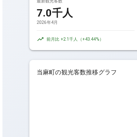
最新観光客数
7.0千人
2026年4月
前月比
+2.1千人
（
+43.44%
）
当麻町
の観光客数推移グラフ