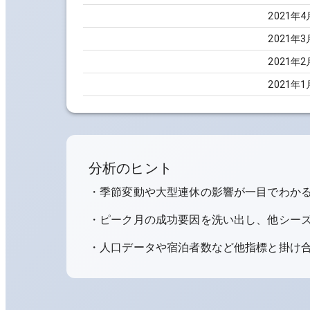
2021
年
4
2021
年
3
2021
年
2
2021
年
1
分析のヒント
・季節変動や大型連休の影響が一目でわか
・ピーク月の成功要因を洗い出し、他シー
・人口データや宿泊者数など他指標と掛け