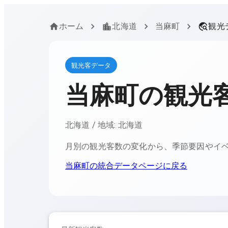
ホーム
北海道
当麻町
観光
観光客データ
当麻町
の観光
北海道
/ 地域:
北海道
月別の観光客数の変化から、季節要因やイ
当麻町
の統合データページに戻る