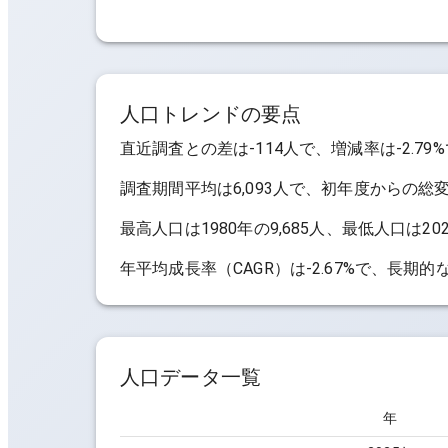
人口トレンドの要点
直近調査との差は
-114人
で、増減率は
-2.79%
調査期間平均は
6,093人
で、初年度からの総
最高人口は
1980年の9,685人
、最低人口は
20
年平均成長率（CAGR）は
-2.67%
で、長期的
人口データ一覧
年