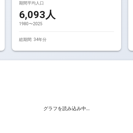
期間平均人口
6,093
人
1980〜2025
総期間:
34
年分
グラフを読み込み中...