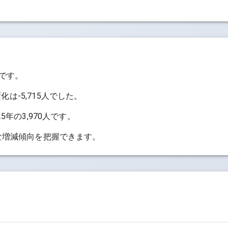
です。
変化は
-5,715人
でした。
25年の3,970人
です。
な増減傾向を把握できます。