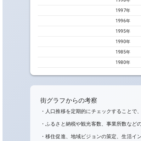
1998
年
1997
年
1996
年
1995
年
1990
年
1985
年
1980
年
街グラフからの考察
・人口推移を定期的にチェックすることで
・ふるさと納税や観光客数、事業所数など
・移住促進、地域ビジョンの策定、生活イ