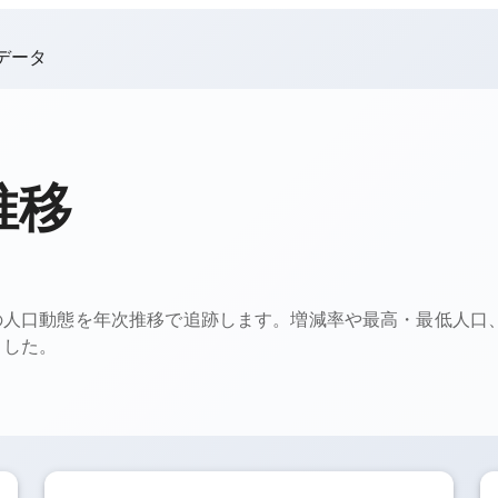
データ
推移
の人口動態を年次推移で追跡します。増減率や最高・最低人口
ました。