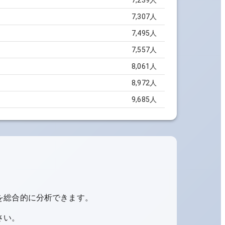
7,239
人
7,307
人
7,495
人
7,557
人
8,061
人
8,972
人
9,685
人
を総合的に分析できます。
さい。