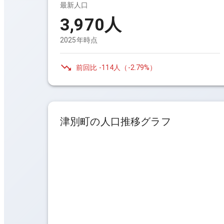
最新人口
3,970
人
2025年時点
前回比
-114人
（
-2.79%
）
津別町
の人口推移グラフ