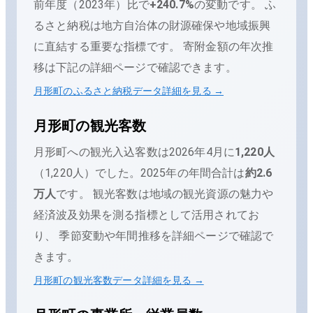
前年度（
2023
年）比で
+
240.7
%
の変動です。
ふ
るさと納税は地方自治体の財源確保や地域振興
に直結する重要な指標です。 寄附金額の年次推
移は下記の詳細ページで確認できます。
月形町
のふるさと納税データ詳細を見る →
月形町
の観光客数
月形町
への観光入込客数は
2026年4月
に
1,220
人
（
1,220人
）でした。
2025
年の年間合計は
約2.6
万人
です。
観光客数は地域の観光資源の魅力や
経済波及効果を測る指標として活用されてお
り、 季節変動や年間推移を詳細ページで確認で
きます。
月形町
の観光客数データ詳細を見る →