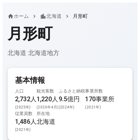
ホーム
北海道
月形町
月形町
北海道
北海道
地方
基本情報
人口
観光客数
ふるさと納税
事業所数
2,732人
1,220
人
9.5億円
170
事業所
(
2025
年)
(
2026年4月
)
(
2024
年)
(
2021
年)
従業員数
所在地
1,486
人
北海道
(
2021
年)