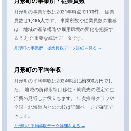
月形町
の事業所・従業員数
月形町
の事業所数は
2021
年時点で
170
件
、 従業
員数は
1,486
人
です。 事業所数や従業員数の推移
は、地域の産業構造や雇用環境の変化を把握す
るうえで 重要な統計データです。
月形町
の事業所・従業員数データ詳細を見る →
月形町
の平均年収
月形町
の平均年収は
2024
年度に
約300万円
でし
た。
地域の所得水準は移住・就職先の選定や生
活費の見通しに役立ちます。 年次推移グラフや
全国・
北海道
内との比較は詳細ページで確認で
きます。
月形町
の平均年収データ詳細を見る →