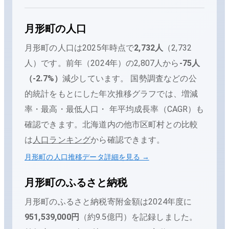
月形町
の人口
月形町
の人口は
2025年時点で
2,732
人
（
2,732
人
）です。
前年（
2024
年）の
2,807
人から
-75
人
（
-2.7
%）
減少
しています。
国勢調査などの公
的統計をもとにした年次推移グラフでは、増減
率・最高・最低人口・ 年平均成長率（CAGR）も
確認できます。
北海道内の他市区町村との比較
は
人口ランキング
から確認できます。
月形町
の人口推移データ詳細を見る →
月形町
のふるさと納税
月形町
のふるさと納税寄附金額は
2024
年度に
951,539,000
円
（
約9.5億円
）を記録しました。