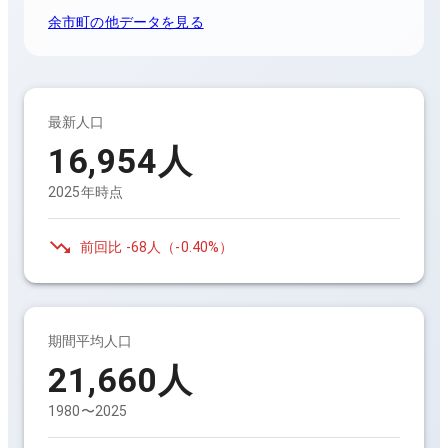
余市町
の他データを見る
最新人口
16,954
人
2025年時点
前回比
-68人
（
-0.40%
）
期間平均人口
21,660
人
1980〜2025