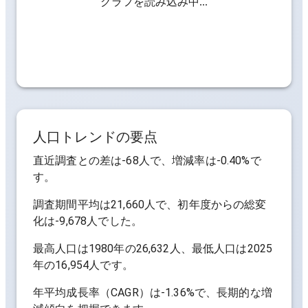
グラフを読み込み中...
人口トレンドの要点
直近調査との差は
-68人
で、増減率は
-0.40%
で
す。
調査期間平均は
21,660人
で、初年度からの総変
化は
-9,678人
でした。
最高人口は
1980年の26,632人
、最低人口は
2025
年の16,954人
です。
年平均成長率（CAGR）は
-1.36%
で、長期的な増