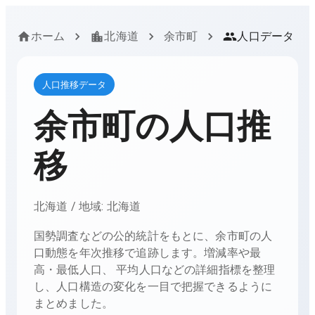
ホーム
北海道
余市町
人口データ
人口推移データ
余市町
の人口推
移
北海道
/ 地域:
北海道
国勢調査などの公的統計をもとに、
余市町
の人
口動態を年次推移で追跡します。増減率や最
高・最低人口、 平均人口などの詳細指標を整理
し、人口構造の変化を一目で把握できるように
まとめました。