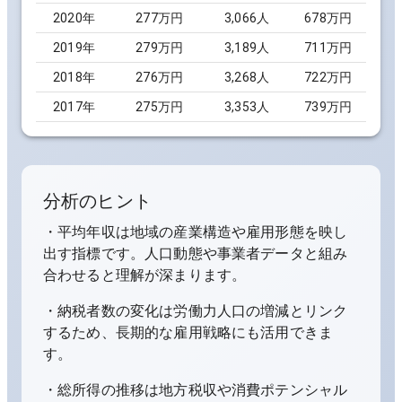
2020
年
277万円
3,066
人
678万円
2019
年
279万円
3,189
人
711万円
2018
年
276万円
3,268
人
722万円
2017
年
275万円
3,353
人
739万円
分析のヒント
・平均年収は地域の産業構造や雇用形態を映し
出す指標です。人口動態や事業者データと組み
合わせると理解が深まります。
・納税者数の変化は労働力人口の増減とリンク
するため、長期的な雇用戦略にも活用できま
す。
・総所得の推移は地方税収や消費ポテンシャル