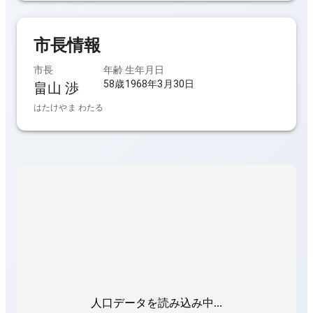
市長
情報
市長
年齢
生年月日
58歳
1968年3月30日
畠山 渉
はたけやま わたる
人口データを読み込み中...