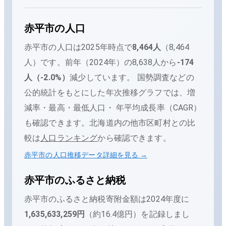
赤平市
の人口
赤平市
の人口は
2025年時点で
8,464
人
（
8,464
人
）です。
前年（
2024
年）の
8,638
人から
-174
人（
-2.0
%）
減少
しています。
国勢調査などの
公的統計をもとにした年次推移グラフでは、増
減率・最高・最低人口・ 年平均成長率（CAGR）
も確認できます。
北海道内の他市区町村との比
較は
人口ランキング
から確認できます。
赤平市
の人口推移データ詳細を見る →
赤平市
のふるさと納税
赤平市
のふるさと納税寄附金額は
2024
年度に
1,635,633,259
円
（
約16.4億円
）を記録しまし