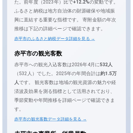
た。
前年度（
2023
年）比で
+
12.2
%
の変動です。
ふるさと納税は地方自治体の財源確保や地域振
興に直結する重要な指標です。 寄附金額の年次
推移は下記の詳細ページで確認できます。
赤平市
のふるさと納税データ詳細を見る →
赤平市
の観光客数
赤平市
への観光入込客数は
2026年4月
に
532
人
（
532人
）でした。
2025
年の年間合計は
約1.5万
人
です。
観光客数は地域の観光資源の魅力や経
済波及効果を測る指標として活用されており、
季節変動や年間推移を詳細ページで確認できま
す。
赤平市
の観光客数データ詳細を見る →