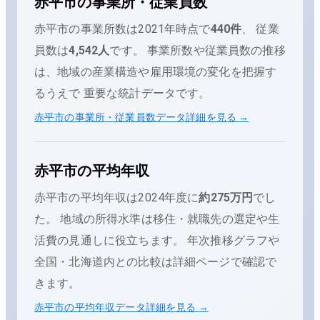
赤平市
の事業所・従業員数
赤平市
の事業所数は
2021
年時点で
440
件
、 従業
員数は
4,542
人
です。 事業所数や従業員数の推移
は、地域の産業構造や雇用環境の変化を把握す
るうえで 重要な統計データです。
赤平市
の事業所・従業員数データ詳細を見る →
赤平市
の平均年収
赤平市
の平均年収は
2024
年度に
約275万円
でし
た。
地域の所得水準は移住・就職先の選定や生
活費の見通しに役立ちます。 年次推移グラフや
全国・
北海道
内との比較は詳細ページで確認で
きます。
赤平市
の平均年収データ詳細を見る →