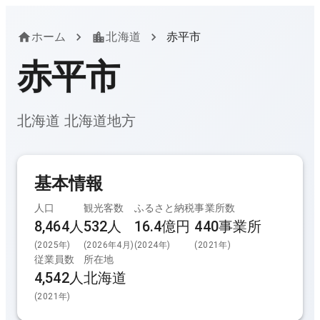
ホーム
北海道
赤平市
赤平市
北海道
北海道
地方
基本情報
人口
観光客数
ふるさと納税
事業所数
8,464人
532
人
16.4億円
440
事業所
(
2025
年)
(
2026年4月
)
(
2024
年)
(
2021
年)
従業員数
所在地
4,542
人
北海道
(
2021
年)