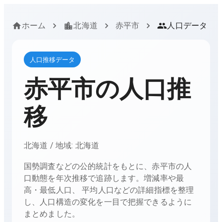
ホーム
北海道
赤平市
人口データ
人口推移データ
赤平市
の人口推
移
北海道
/ 地域:
北海道
国勢調査などの公的統計をもとに、
赤平市
の人
口動態を年次推移で追跡します。増減率や最
高・最低人口、 平均人口などの詳細指標を整理
し、人口構造の変化を一目で把握できるように
まとめました。