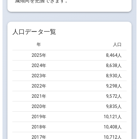
減傾向を把握できます。
人口データ一覧
年
人口
2025
年
8,464
人
2024
年
8,638
人
2023
年
8,930
人
2022
年
9,298
人
2021
年
9,572
人
2020
年
9,835
人
2019
年
10,121
人
2018
年
10,408
人
2017
年
10,712
人