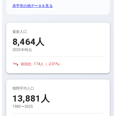
赤平市
の他データを見る
最新人口
8,464
人
2025年時点
前回比
-174人
（
-2.01%
）
期間平均人口
13,881
人
1980〜2025