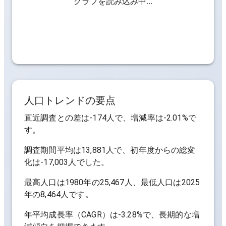
グラフを読み込み中...
人口トレンドの要点
直近調査との差は
-174人
で、増減率は
-2.01%
で
す。
調査期間平均は
13,881人
で、初年度からの総変
化は
-17,003人
でした。
最高人口は
1980年の25,467人
、最低人口は
2025
年の8,464人
です。
年平均成長率（CAGR）は
-3.28%
で、長期的な増