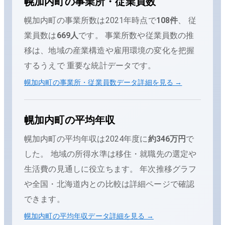
幌加内町
の事業所・従業員数
幌加内町
の事業所数は
2021
年時点で
108
件
、 従
業員数は
669
人
です。 事業所数や従業員数の推
移は、地域の産業構造や雇用環境の変化を把握
するうえで 重要な統計データです。
幌加内町
の事業所・従業員数データ詳細を見る →
幌加内町
の平均年収
幌加内町
の平均年収は
2024
年度に
約346万円
で
した。
地域の所得水準は移住・就職先の選定や
生活費の見通しに役立ちます。 年次推移グラフ
や全国・
北海道
内との比較は詳細ページで確認
できます。
幌加内町
の平均年収データ詳細を見る →