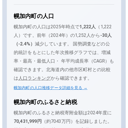
幌加内町
の人口
幌加内町
の人口は
2025年時点で
1,222
人
（
1,222
人
）です。
前年（
2024
年）の
1,252
人から
-30
人
（
-2.4
%）
減少
しています。
国勢調査などの公
的統計をもとにした年次推移グラフでは、増減
率・最高・最低人口・ 年平均成長率（CAGR）も
確認できます。
北海道内の他市区町村との比較
は
人口ランキング
から確認できます。
幌加内町
の人口推移データ詳細を見る →
幌加内町
のふるさと納税
幌加内町
のふるさと納税寄附金額は
2024
年度に
70,431,999
円
（
約7043万円
）を記録しました。