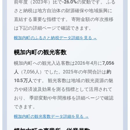
前年度（
2023
年）比で
-26.0
%
の変動です。
ふる
さと納税は地方自治体の財源確保や地域振興に
直結する重要な指標です。 寄附金額の年次推移
は下記の詳細ページで確認できます。
幌加内町
のふるさと納税データ詳細を見る →
幌加内町
の観光客数
幌加内町
への観光入込客数は
2026年4月
に
7,056
人
（
7,056人
）でした。
2025
年の年間合計は
約
10.5万人
です。
観光客数は地域の観光資源の魅
力や経済波及効果を測る指標として活用されて
おり、 季節変動や年間推移を詳細ページで確認
できます。
幌加内町
の観光客数データ詳細を見る →