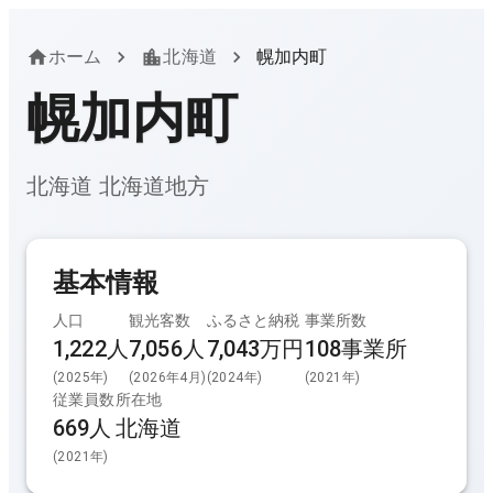
ホーム
北海道
幌加内町
幌加内町
北海道
北海道
地方
基本情報
人口
観光客数
ふるさと納税
事業所数
1,222人
7,056
人
7,043万円
108
事業所
(
2025
年)
(
2026年4月
)
(
2024
年)
(
2021
年)
従業員数
所在地
669
人
北海道
(
2021
年)