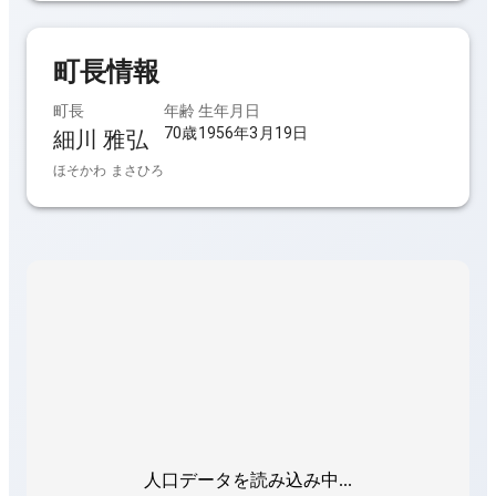
町長
情報
町長
年齢
生年月日
70歳
1956年3月19日
細川 雅弘
ほそかわ まさひろ
人口データを読み込み中...