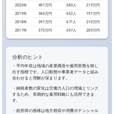
2020
年
401万円
683
人
219万円
2019
年
366万円
652
人
191万円
2018
年
391万円
671
人
210万円
2017
年
375万円
697
人
209万円
分析のヒント
・平均年収は地域の産業構造や雇用形態を映し
出す指標です。人口動態や事業者データと組み
合わせると理解が深まります。
・納税者数の変化は労働力人口の増減とリンク
するため、長期的な雇用戦略にも活用できま
す。
・総所得の推移は地方税収や消費ポテンシャル