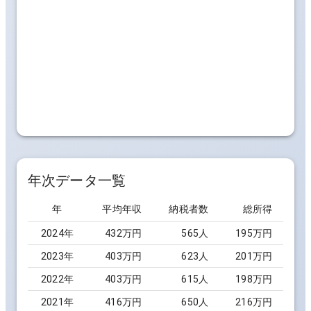
年次データ一覧
年
平均年収
納税者数
総所得
2024
年
432万円
565
人
195万円
2023
年
403万円
623
人
201万円
2022
年
403万円
615
人
198万円
2021
年
416万円
650
人
216万円