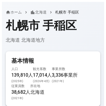
ホーム
北海道
札幌市 手稲区
札幌市 手稲区
北海道
北海道
地方
基本情報
人口
観光客数
事業所数
139,810人
17,014
人
3,336
事業所
(
2025
年)
(
2026年4月
)
(
2021
年)
従業員数
所在地
38,682
人
北海道
(
2021
年)