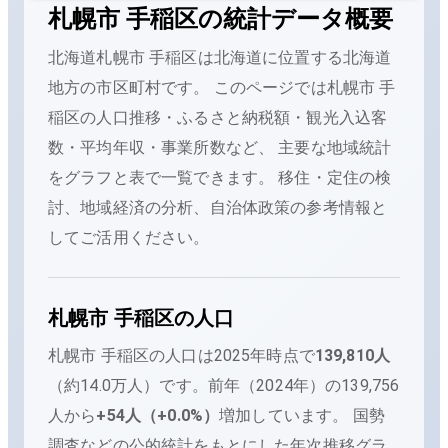
札幌市 手稲区
の統計データ概要
北海道札幌市 手稲区
は
北海道に位置する
北海道
地方の
市区町村です。 このページでは
札幌市 手
稲区
の人口推移・ふるさと納税額・観光入込客
数・平均年収・事業所数など、 主要な地域統計
をグラフと表で一覧できます。 移住・定住の検
討、地域経済の分析、自治体政策の参考情報と
してご活用ください。
札幌市 手稲区
の人口
札幌市 手稲区
の人口は
2025年時点で
139,810
人
（
約14.0万人
）です。
前年（
2024
年）の
139,756
人から
+
54
人（
+
0.0
%）
増加
しています。
国勢
調査などの公的統計をもとにした年次推移グラ