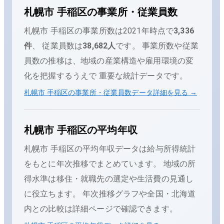
札幌市 手稲区
の事業所・従業員数
札幌市 手稲区
の事業所数は
2021
年時点で
3,336
件
、 従業員数は
38,682
人
です。 事業所数や従業
員数の推移は、地域の産業構造や雇用環境の変
化を把握するうえで 重要な統計データです。
札幌市 手稲区
の事業所・従業員数データ詳細を見る →
札幌市 手稲区
の平均年収
札幌市 手稲区
の平均年収データは給与所得統計
をもとに年次推移でまとめています。
地域の所
得水準は移住・就職先の選定や生活費の見通し
に役立ちます。 年次推移グラフや全国・
北海道
内との比較は詳細ページで確認できます。