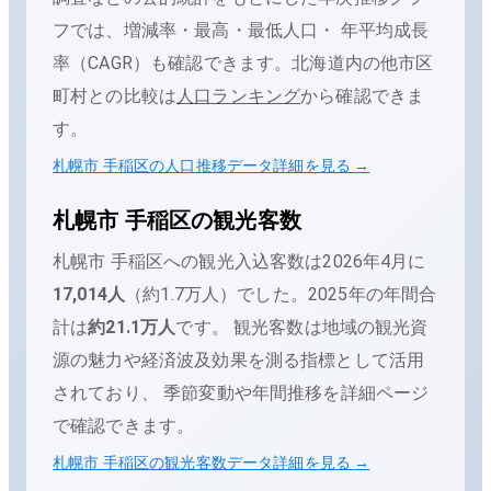
フでは、増減率・最高・最低人口・ 年平均成長
率（CAGR）も確認できます。
北海道内の他市区
町村との比較は
人口ランキング
から確認できま
す。
札幌市 手稲区
の人口推移データ詳細を見る →
札幌市 手稲区
の観光客数
札幌市 手稲区
への観光入込客数は
2026年4月
に
17,014
人
（
約1.7万人
）でした。
2025
年の年間合
計は
約21.1万人
です。
観光客数は地域の観光資
源の魅力や経済波及効果を測る指標として活用
されており、 季節変動や年間推移を詳細ページ
で確認できます。
札幌市 手稲区
の観光客数データ詳細を見る →