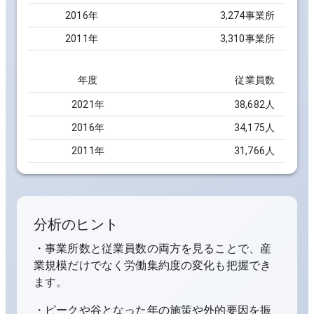
2016
年
3,274事業所
2011
年
3,310事業所
年度
従業員数
2021
年
38,682人
2016
年
34,175人
2011
年
31,766人
分析のヒント
・事業所数と従業員数の両方を見ることで、産
業規模だけでなく労働集約度の変化も把握でき
ます。
・ピークや谷となった年の施策や外的要因を振