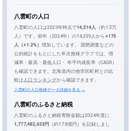
八雲町
の人口
八雲町
の人口は
2025年時点で
14,514
人
（
約1.5万
人
）です。
前年（
2024
年）の
14,339
人から
+
175
人（
+
1.2
%）
増加
しています。
国勢調査などの
公的統計をもとにした年次推移グラフでは、増
減率・最高・最低人口・ 年平均成長率（CAGR）
も確認できます。
北海道内の他市区町村との比
較は
人口ランキング
から確認できます。
八雲町
の人口推移データ詳細を見る →
八雲町
のふるさと納税
八雲町
のふるさと納税寄附金額は
2024
年度に
1,777,482,633
円
（
約17.8億円
）を記録しまし