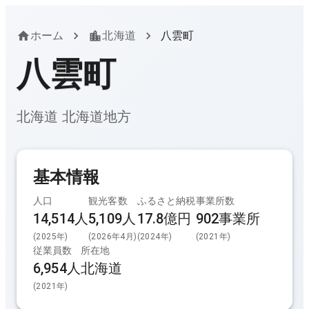
ホーム
北海道
八雲町
八雲町
北海道
北海道
地方
基本情報
人口
観光客数
ふるさと納税
事業所数
14,514人
5,109
人
17.8億円
902
事業所
(
2025
年)
(
2026年4月
)
(
2024
年)
(
2021
年)
従業員数
所在地
6,954
人
北海道
(
2021
年)