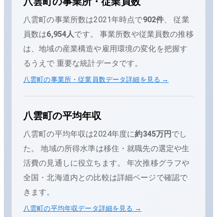
八雲町
の事業所・従業員数
八雲町
の事業所数は
2021
年時点で
902
件
、 従業
員数は
6,954
人
です。 事業所数や従業員数の推移
は、地域の産業構造や雇用環境の変化を把握す
るうえで 重要な統計データです。
八雲町
の事業所・従業員数データ詳細を見る →
八雲町
の平均年収
八雲町
の平均年収は
2024
年度に
約345万円
でし
た。
地域の所得水準は移住・就職先の選定や生
活費の見通しに役立ちます。 年次推移グラフや
全国・
北海道
内との比較は詳細ページで確認で
きます。
八雲町
の平均年収データ詳細を見る →