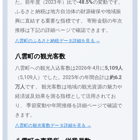
た。
前年度（
2023
年）比で
-48.5
%
の変動です。
ふるさと納税は地方自治体の財源確保や地域振
興に直結する重要な指標です。 寄附金額の年次
推移は下記の詳細ページで確認できます。
八雲町
のふるさと納税データ詳細を見る →
八雲町
の観光客数
八雲町
への観光入込客数は
2026年4月
に
5,109
人
（
5,109人
）でした。
2025
年の年間合計は
約6.2
万人
です。
観光客数は地域の観光資源の魅力や
経済波及効果を測る指標として活用されてお
り、 季節変動や年間推移を詳細ページで確認で
きます。
八雲町
の観光客数データ詳細を見る →