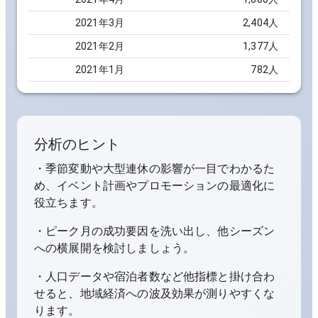
2021
年
3
月
2,404
人
2021
年
2
月
1,377
人
2021
年
1
月
782
人
分析のヒント
・季節変動や大型連休の影響が一目でわかるた
め、イベント計画やプロモーションの最適化に
役立ちます。
・ピーク月の成功要因を洗い出し、他シーズン
への横展開を検討しましょう。
・人口データや宿泊者数など他指標と掛け合わ
せると、地域経済への波及効果が測りやすくな
ります。